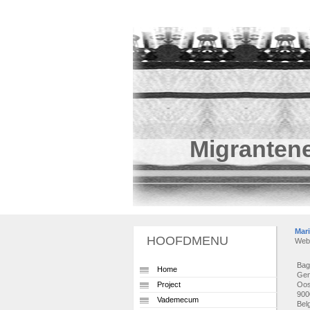
Migranten
Mar
HOOFDMENU
Web
Bag
Home
Gen
Project
Oos
900
Vademecum
Bel