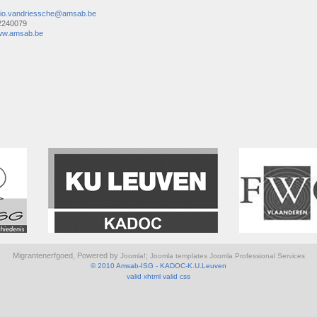
io.vandriessche@amsab.be
2240079
ww.amsab.be
Migrantenerfgoed, Powered by
;
Joomla!
Joomla templates
Joomla Professional Services
© 2010 Amsab-ISG
- KADOC-K.U.Leuven
valid xhtml
valid css