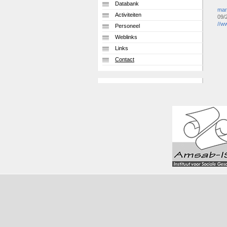
Databank
mar
Activiteiten
09/
//w
Personeel
Weblinks
Links
Contact