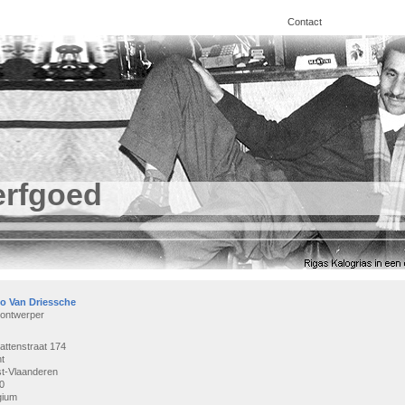
Contact
erfgoed
io Van Driessche
ontwerper
attenstraat 174
t
t-Vlaanderen
0
gium